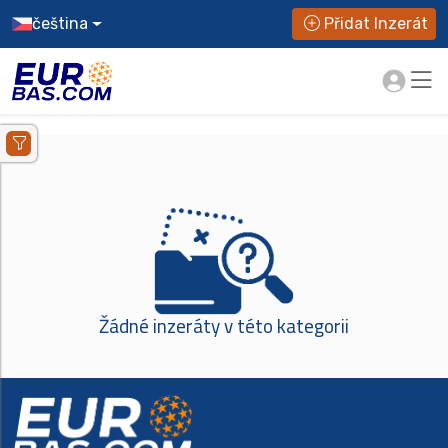
čeština
Přidat Inzerát
Žádné inzeráty v této kategorii