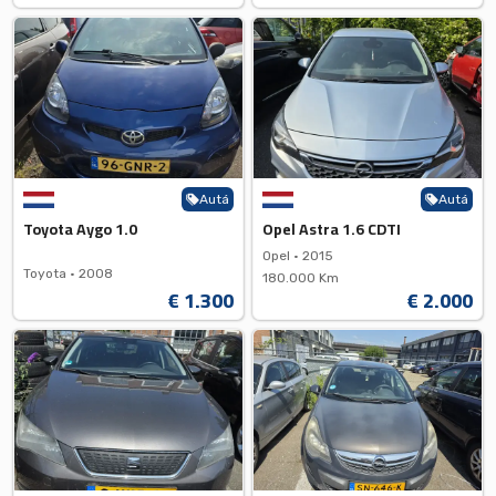
Autá
Autá
Toyota Aygo 1.0
Opel Astra 1.6 CDTI
Opel •
2015
Toyota •
2008
180.000 Km
€ 1.300
€ 2.000