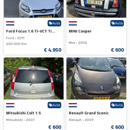
Autá
Autá
Ford Focus 1.6 TI-VCT Titanium
MINI Cooper
Ford •
2011
Mini •
2002
200.000 Km
€ 4.950
€ 600
Autá
Autá
Mitsubishi Colt 1.5
Renault Grand Scenic
Mitsubishi •
2007
Renault •
2009
€ 600
€ 600