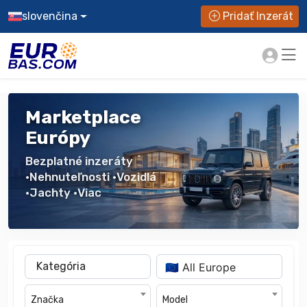
slovenčina
Pridať Inzerát
Marketplace
Európy
Bezplatné inzeráty
•Nehnuteľnosti •Vozidlá
•Jachty •Viac
Kategória
Značka
Model