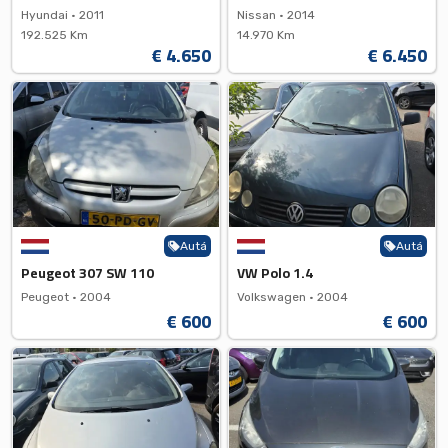
Hyundai •
2011
Nissan •
2014
192.525 Km
14.970 Km
€ 4.650
€ 6.450
Autá
Autá
Peugeot 307 SW 110
VW Polo 1.4
Peugeot •
2004
Volkswagen •
2004
€ 600
€ 600