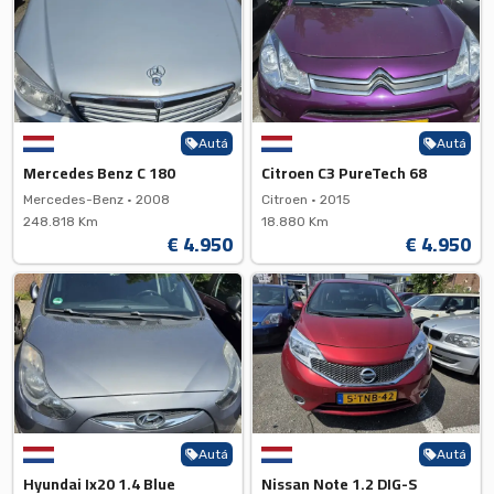
Autá
Autá
Mercedes Benz C 180
Citroen C3 PureTech 68
Mercedes-Benz •
2008
Citroen •
2015
248.818 Km
18.880 Km
€ 4.950
€ 4.950
Autá
Autá
Hyundai Ix20 1.4 Blue
Nissan Note 1.2 DIG-S