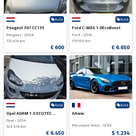
Autá
Autá
Peugeot 307 CC135
Ford C-MAX 1.0EcoBoost
Peugeot •
2004
Ford •
2016
172.676 Km
179.150 Km
€ 600
€ 6.650
Autá
Autá
Opel ADAM 1.0 ECOTEC DI Tubo E...
AAww
Opel •
2014
Mercedes-Benz •
1234
124.576 Km
€ 6.450
$ 1.234