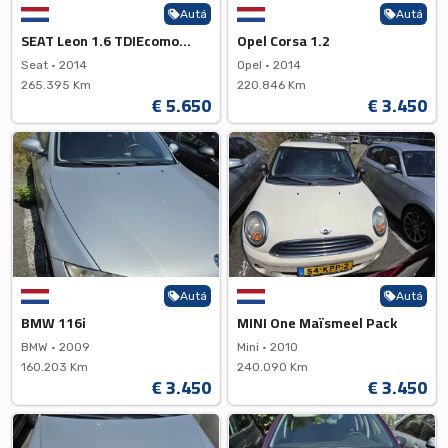
Autá
Autá
SEAT Leon 1.6 TDIEcomotive
Opel Corsa 1.2
Seat •
2014
Opel •
2014
265.395 Km
220.846 Km
€ 5.650
€ 3.450
Autá
Autá
BMW 116i
MINI One Maïsmeel Pack
BMW •
2009
Mini •
2010
160.203 Km
240.090 Km
€ 3.450
€ 3.450