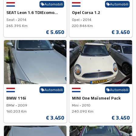
Automobili
Automobili
SEAT Leon 1.6 TDIEcomotive
Opel Corsa 1.2
Seat •
2014
Opel •
2014
265.395 Km
220.846 Km
€ 5.650
€ 3.450
Automobili
Automobili
BMW 116i
MINI One Maïsmeel Pack
BMW •
2009
Mini •
2010
160.203 Km
240.090 Km
€ 3.450
€ 3.450