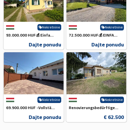
Nekretnine
Nekretnine
93.000.000 HUF💰 Einfamilienha...
72.500.000 HUF💰 EINFAMILIENHA...
Dajte ponudu
Dajte ponudu
Nekretnine
Nekretnine
69.900.000 HUF -Vollständig Re...
Renovierungsbedürftiges Backst...
Dajte ponudu
€ 62.500