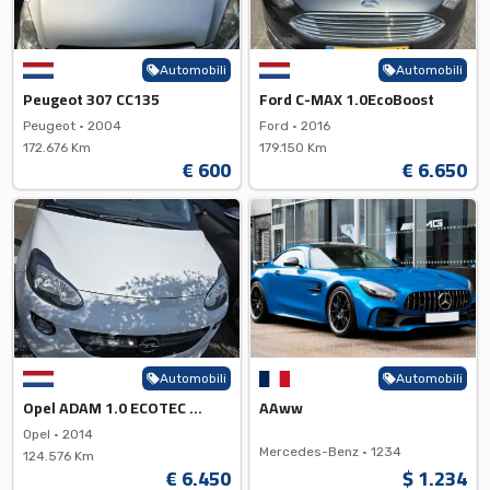
Automobili
Automobili
Peugeot 307 CC135
Ford C-MAX 1.0EcoBoost
Peugeot •
2004
Ford •
2016
172.676 Km
179.150 Km
€ 600
€ 6.650
Automobili
Automobili
Opel ADAM 1.0 ECOTEC DI Tubo E...
AAww
Opel •
2014
Mercedes-Benz •
1234
124.576 Km
€ 6.450
$ 1.234