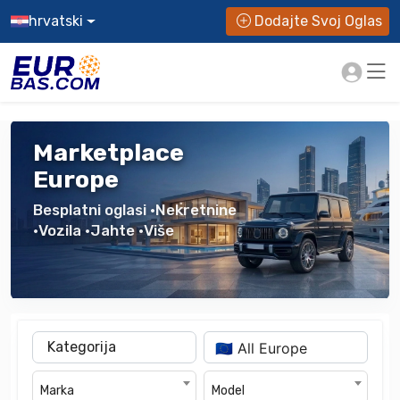
hrvatski
Dodajte Svoj Oglas
Marketplace
Europe
Besplatni oglasi •Nekretnine
•Vozila •Jahte •Više
Kategorija
Marka
Model