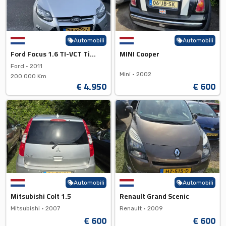
Automobili
Automobili
Ford Focus 1.6 TI-VCT Titanium
MINI Cooper
Ford •
2011
Mini •
2002
200.000 Km
€ 4.950
€ 600
Automobili
Automobili
Mitsubishi Colt 1.5
Renault Grand Scenic
Mitsubishi •
2007
Renault •
2009
€ 600
€ 600