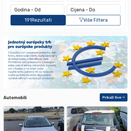
191
Rezultati
Više Filtera
Automobili
Prikaži Sve