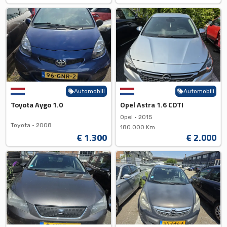
Automobili
Automobili
Toyota Aygo 1.0
Opel Astra 1.6 CDTI
Opel •
2015
Toyota •
2008
180.000 Km
€ 1.300
€ 2.000