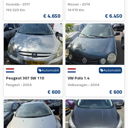
Hyundai •
2011
Nissan •
2014
192.525 Km
14.970 Km
€ 4.650
€ 6.450
Automobili
Automobili
Peugeot 307 SW 110
VW Polo 1.4
Peugeot •
2004
Volkswagen •
2004
€ 600
€ 600