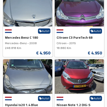
Autot
Autot
Mercedes Benz C 180
Citroen C3 PureTech 68
Mercedes-Benz •
2008
Citroen •
2015
248.818 Km
18.880 Km
€ 4.950
€ 4.950
Autot
Autot
Hyundai Ix20 1.4 Blue
Nissan Note 1.2 DIG-S