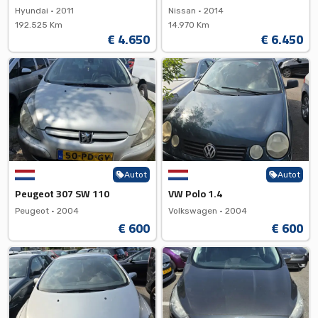
Hyundai •
2011
Nissan •
2014
192.525 Km
14.970 Km
€ 4.650
€ 6.450
Autot
Autot
Peugeot 307 SW 110
VW Polo 1.4
Peugeot •
2004
Volkswagen •
2004
€ 600
€ 600