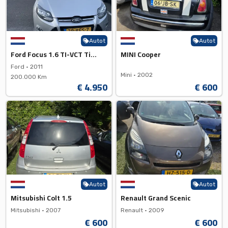
Autot
Autot
Ford Focus 1.6 TI-VCT Titanium
MINI Cooper
Ford •
2011
Mini •
2002
200.000 Km
€ 4.950
€ 600
Autot
Autot
Mitsubishi Colt 1.5
Renault Grand Scenic
Mitsubishi •
2007
Renault •
2009
€ 600
€ 600