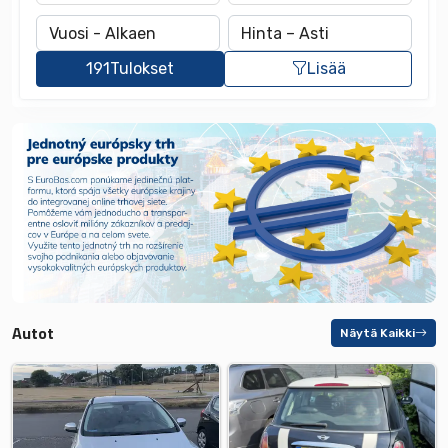
191
Tulokset
Lisää
Autot
Näytä Kaikki