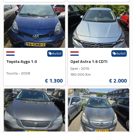
Autot
Autot
Toyota Aygo 1.0
Opel Astra 1.6 CDTI
Opel •
2015
Toyota •
2008
180.000 Km
€ 1.300
€ 2.000