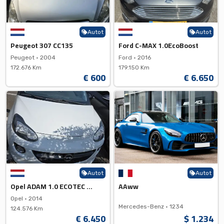
Autot
Autot
Peugeot 307 CC135
Ford C-MAX 1.0EcoBoost
Peugeot •
2004
Ford •
2016
172.676 Km
179.150 Km
€ 600
€ 6.650
Autot
Autot
Opel ADAM 1.0 ECOTEC DI Tubo E...
AAww
Opel •
2014
Mercedes-Benz •
1234
124.576 Km
€ 6.450
$ 1.234