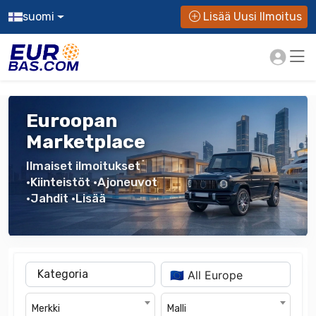
suomi
Lisää Uusi Ilmoitus
Euroopan
Marketplace
Ilmaiset ilmoitukset
•Kiinteistöt •Ajoneuvot
•Jahdit •Lisää
Kategoria
Merkki
Malli