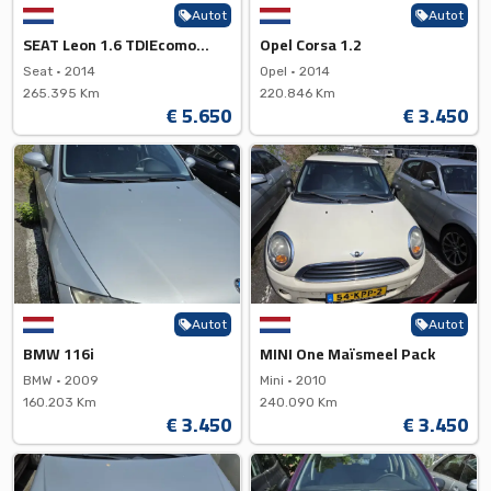
Autot
Autot
SEAT Leon 1.6 TDIEcomotive
Opel Corsa 1.2
Seat •
2014
Opel •
2014
265.395 Km
220.846 Km
€ 5.650
€ 3.450
Autot
Autot
BMW 116i
MINI One Maïsmeel Pack
BMW •
2009
Mini •
2010
160.203 Km
240.090 Km
€ 3.450
€ 3.450